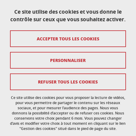
Mis à jour le 31 mars 2026
Ce site utilise des cookies et vous donne le
contrôle sur ceux que vous souhaitez activer.
École doctorale de physique
ACCEPTER TOUS LES COOKIES
Maison du doctorat Jean Kuntzmann
110 rue de la Chimie 38400 Saint-Martin-d'Hères
France
ed-phys@univ-grenoble-alpes.fr
PERSONNALISER
Mentions légales
REFUSER TOUS LES COOKIES
Données personnelles
Ce site utilise des cookies pour vous proposer la lecture de vidéos,
Crédits
pour vous permettre de partager le contenu sur les réseaux
sociaux, et pour mesurer l’audience des pages. Nous vous
donnons la possibilité d’accepter ou de refuser ces cookies. Nous
Politique des cookies
conservons votre choix pendant 6 mois. Vous pouvez changer
d’avis et modifier votre choix à tout moment en cliquant sur le lien
Gestion des cookies
"Gestion des cookies" situé dans le pied de page du site.