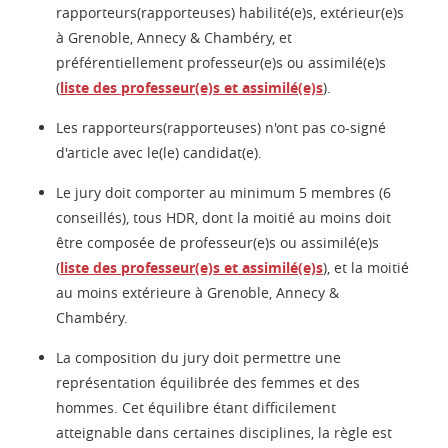
rapporteurs(rapporteuses) habilité(e)s, extérieur(e)s
à Grenoble, Annecy & Chambéry, et
préférentiellement professeur(e)s ou assimilé(e)s
(
liste des professeur(e)s et assimilé(e)s
).
Les rapporteurs(rapporteuses) n'ont pas co-signé
d'article avec le(le) candidat(e).
Le jury doit comporter au minimum 5 membres (6
conseillés), tous HDR, dont la moitié au moins doit
être composée de professeur(e)s ou assimilé(e)s
(
liste des professeur(e)s et assimilé(e)s
), et la moitié
au moins extérieure à Grenoble, Annecy &
Chambéry.
La composition du jury doit permettre une
représentation équilibrée des femmes et des
hommes. Cet équilibre étant difficilement
atteignable dans certaines disciplines, la règle est