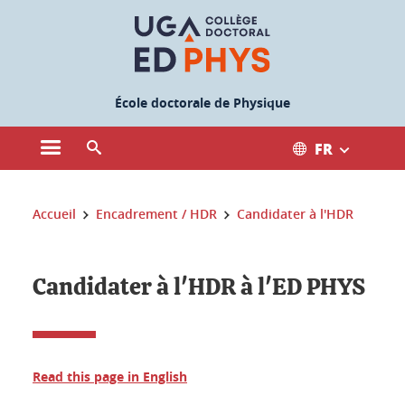
Gestion des cookies
École doctorale de Physique
FR
Ouvrir le menu principal
Ouvrir le moteur de recherche
Vous êtes ici :
Accueil
Encadrement / HDR
Candidater à l'HDR
Candidater à l'HDR à l'ED PHYS
Read this page in English