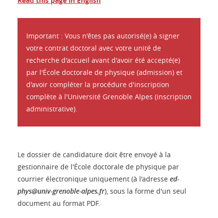
Read this page in English
Important : Vous n'êtes pas autorisé(e) à signer
votre contrat doctoral avec votre unité de
recherche d'accueil avant d'avoir été accepté(e)
par l'École doctorale de physique (admission) et
d'avoir compléter la procédure d'inscription
complète à l'Université Grenoble Alpes (inscription
administrative).
Le dossier de candidature doit être envoyé à la
gestionnaire de l'École doctorale de physique par
courrier électronique uniquement (à l'adresse
ed-
phys@univ-grenoble-alpes.fr
), sous la forme d'un seul
document au format PDF.