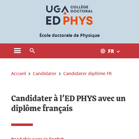
Gestion des cookies
École doctorale de Physique
FR
Ouvrir le menu principal
Ouvrir le moteur de recherche
Vous êtes ici :
Accueil
Candidater
Candidater diplôme FR
Candidater à l'ED PHYS avec un
diplôme français