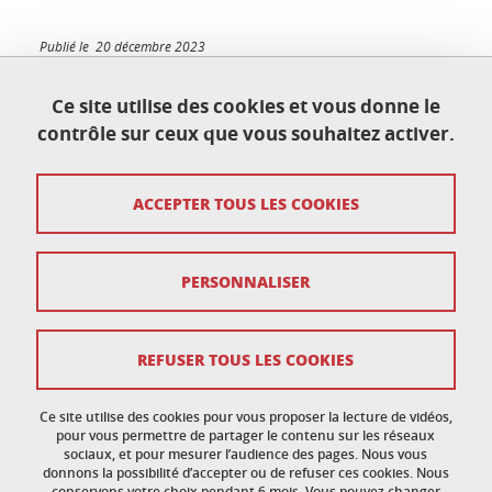
Publié le 20 décembre 2023
Mis à jour le 4 juin 2026
Ce site utilise des cookies et vous donne le
contrôle sur ceux que vous souhaitez activer.
École doctorale de physique
ACCEPTER TOUS LES COOKIES
Maison du doctorat Jean Kuntzmann
110 rue de la Chimie 38400 Saint-Martin-d'Hères
France
ed-phys@univ-grenoble-alpes.fr
PERSONNALISER
Mentions légales
REFUSER TOUS LES COOKIES
Données personnelles
Ce site utilise des cookies pour vous proposer la lecture de vidéos,
Crédits
pour vous permettre de partager le contenu sur les réseaux
sociaux, et pour mesurer l’audience des pages. Nous vous
donnons la possibilité d’accepter ou de refuser ces cookies. Nous
Politique des cookies
conservons votre choix pendant 6 mois. Vous pouvez changer