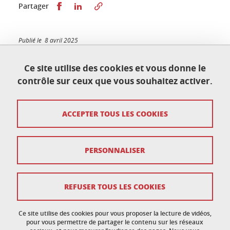
Partager sur Facebook
Partager sur LinkedIn
Partager
Publié le 8 avril 2025
Mis à jour le 9 janvier 2026
Ce site utilise des cookies et vous donne le
contrôle sur ceux que vous souhaitez activer.
École doctorale de physique
ACCEPTER TOUS LES COOKIES
Maison du doctorat Jean Kuntzmann
110 rue de la Chimie 38400 Saint-Martin-d'Hères
France
ed-phys@univ-grenoble-alpes.fr
PERSONNALISER
Mentions légales
REFUSER TOUS LES COOKIES
Données personnelles
Ce site utilise des cookies pour vous proposer la lecture de vidéos,
Crédits
pour vous permettre de partager le contenu sur les réseaux