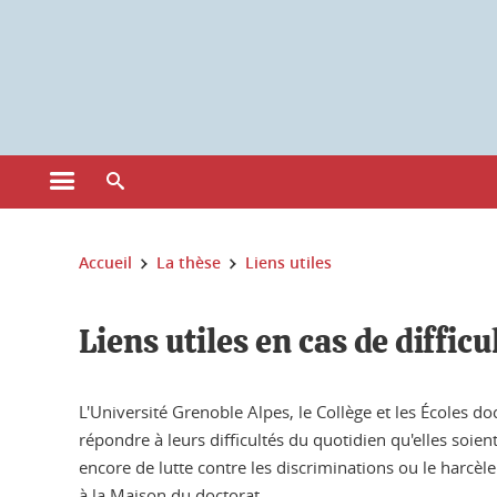
Gestion des cookies
Ouvrir le menu principal
Ouvrir le moteur de recherche
Vous êtes ici :
Accueil
La thèse
Liens utiles
Liens utiles en cas de difficu
L'Université Grenoble Alpes, le Collège et les Écoles d
répondre à leurs difficultés du quotidien qu'elles soie
encore de lutte contre les discriminations ou le harcè
à la Maison du doctorat.