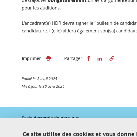
obligatoirement
de d'ajouter
un avis argumenté sur la
pour les auditions.
L'encadrant(e) HDR devra signer le "bulletin de candidatu
candidature. Il(elle) aidera également son(sa) candidat(
Partager sur Faceb
Partager sur L
Imprimer
Partager
Publié le 8 avril 2025
Mis à jour le 30 avril 2026
École doctorale de physique
Maison du doctorat Jean Kuntzmann
110 rue de la Chimie 38400 Saint-Martin-d'Hères
Ce site utilise des cookies et vous donne
France