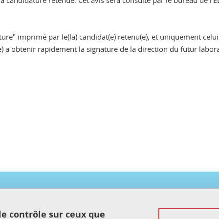
 candidature retenue. Cet avis sera consulté par le bureau de l'E
re" imprimé par le(la) candidat(e) retenu(e), et uniquement celui-ci
e) a obtenir rapidement la signature de la direction du futur labora
ook
inkedIn
Mentions légales
 le contrôle sur ceux que
Données personnelles