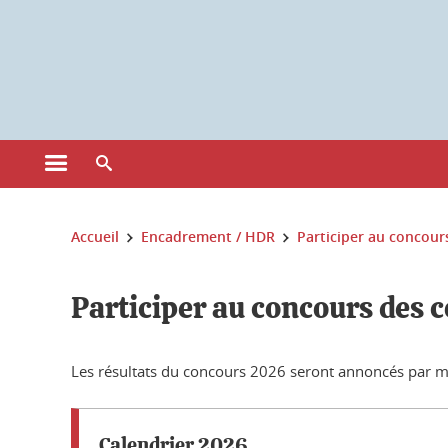
Gestion des cookies
Ouvrir le menu principal
Ouvrir le moteur de recherche
Vous êtes ici :
Accueil
Encadrement / HDR
Participer au concour
Participer au concours des 
Les résultats du concours 2026 seront annoncés par mai
Calendrier 2026