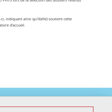
D PHYS lors de la sélection des dossiers retenus
, indiquant ainsi qu'il(elle) soutient cette
toire d'accueil.