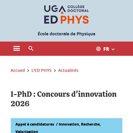
Gestion des cookies
École doctorale de Physique
FR
Ouvrir le menu principal
Ouvrir le moteur de recherche
Vous êtes ici :
Accueil
L'ED PHYS
Actualités
I-PhD : Concours d'innovation
2026
Appel à candidatures
Innovation, Recherche,
Valorisation