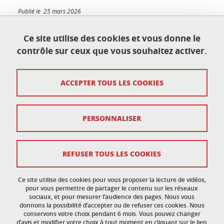
Publié le 25 mars 2026
Mis à jour le 25 mars 2026
Ce site utilise des cookies et vous donne le
contrôle sur ceux que vous souhaitez activer.
École doctorale de physique
ACCEPTER TOUS LES COOKIES
Maison du doctorat Jean Kuntzmann
110 rue de la Chimie 38400 Saint-Martin-d'Hères
France
ed-phys@univ-grenoble-alpes.fr
PERSONNALISER
Mentions légales
REFUSER TOUS LES COOKIES
Données personnelles
Ce site utilise des cookies pour vous proposer la lecture de vidéos,
Crédits
pour vous permettre de partager le contenu sur les réseaux
sociaux, et pour mesurer l’audience des pages. Nous vous
donnons la possibilité d’accepter ou de refuser ces cookies. Nous
Politique des cookies
conservons votre choix pendant 6 mois. Vous pouvez changer
d’avis et modifier votre choix à tout moment en cliquant sur le lien