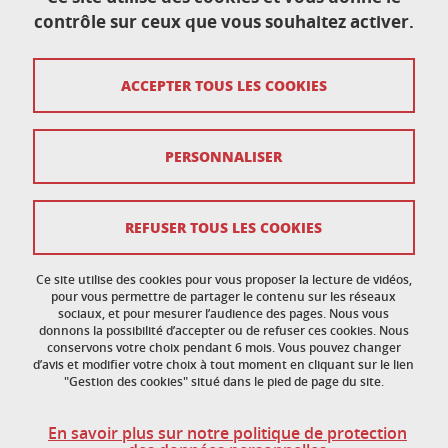
contrôle sur ceux que vous souhaitez activer.
École doctorale de physique
ACCEPTER TOUS LES COOKIES
Maison du doctorat Jean Kuntzmann
110 rue de la Chimie 38400 Saint-Martin-d'Hères
France
ed-phys@univ-grenoble-alpes.fr
PERSONNALISER
Mentions légales
REFUSER TOUS LES COOKIES
Données personnelles
Ce site utilise des cookies pour vous proposer la lecture de vidéos,
Crédits
pour vous permettre de partager le contenu sur les réseaux
sociaux, et pour mesurer l’audience des pages. Nous vous
donnons la possibilité d’accepter ou de refuser ces cookies. Nous
Politique des cookies
conservons votre choix pendant 6 mois. Vous pouvez changer
d’avis et modifier votre choix à tout moment en cliquant sur le lien
Gestion des cookies
"Gestion des cookies" situé dans le pied de page du site.
Accessibilité : non conforme
En savoir plus sur notre politique de protection