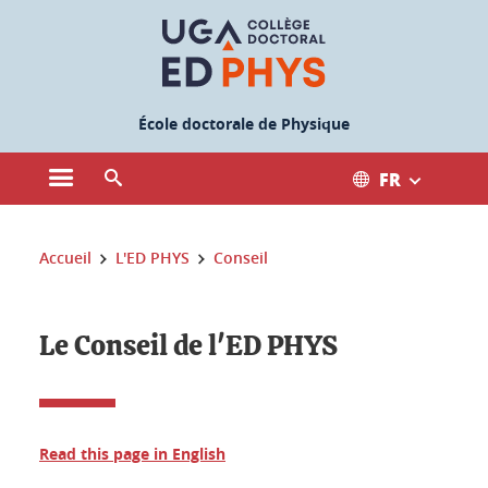
Gestion des cookies
École doctorale de Physique
FR
Ouvrir le menu principal
Ouvrir le moteur de recherche
Vous êtes ici :
Accueil
L'ED PHYS
Conseil
Le Conseil de l'ED PHYS
Read this page in English