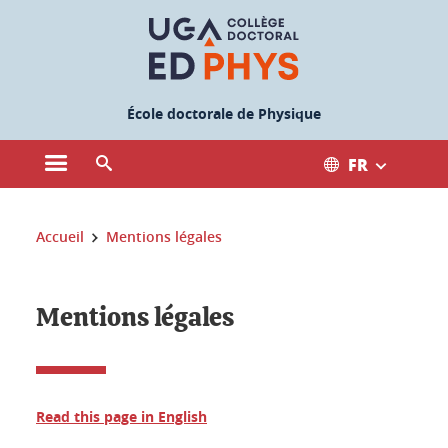
Gestion des cookies
École doctorale de Physique
FR
Ouvrir le menu principal
Ouvrir le moteur de recherche
Vous êtes ici :
Accueil
Mentions légales
Mentions légales
Read this page in English