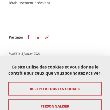
l’établissement prévalent.
Partager sur Facebook
Partager sur LinkedIn
Partager
Publié le 8 janvier 2021
Mis à jour le 13 janvier 2026
Ce site utilise des cookies et vous donne le
contrôle sur ceux que vous souhaitez activer.
École doctorale de physique
ACCEPTER TOUS LES COOKIES
Maison du doctorat Jean Kuntzmann
110 rue de la Chimie 38400 Saint-Martin-d'Hères
France
ed-phys@univ-grenoble-alpes.fr
PERSONNALISER