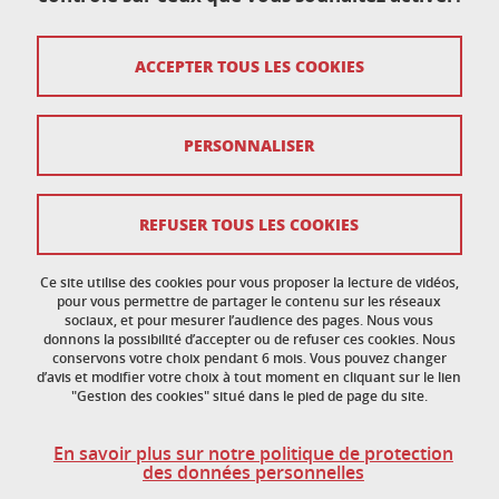
École doctorale de physique
ACCEPTER TOUS LES COOKIES
Maison du doctorat Jean Kuntzmann
110 rue de la Chimie 38400 Saint-Martin-d'Hères
France
ed-phys@univ-grenoble-alpes.fr
PERSONNALISER
Mentions légales
REFUSER TOUS LES COOKIES
Données personnelles
Ce site utilise des cookies pour vous proposer la lecture de vidéos,
Crédits
pour vous permettre de partager le contenu sur les réseaux
sociaux, et pour mesurer l’audience des pages. Nous vous
donnons la possibilité d’accepter ou de refuser ces cookies. Nous
Politique des cookies
conservons votre choix pendant 6 mois. Vous pouvez changer
d’avis et modifier votre choix à tout moment en cliquant sur le lien
Gestion des cookies
"Gestion des cookies" situé dans le pied de page du site.
Accessibilité : non conforme
En savoir plus sur notre politique de protection
des données personnelles