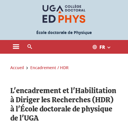
Gestion des cookies
École doctorale de Physique
FR
Ouvrir le menu principal
Ouvrir le moteur de recherche
Vous êtes ici :
Accueil
Encadrement / HDR
L'encadrement et l'Habilitation
à Diriger les Recherches (HDR)
à l'École doctorale de physique
de l'UGA